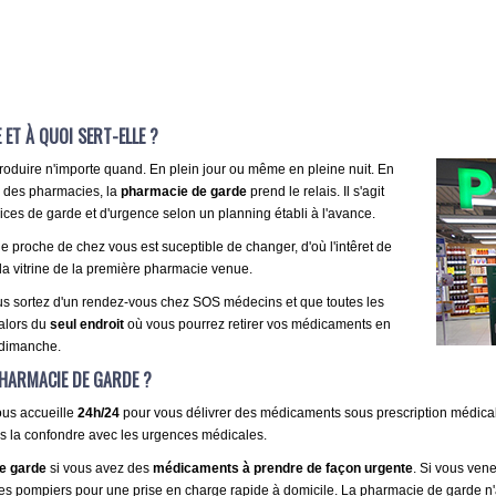
ET À QUOI SERT-ELLE ?
oduire n'importe quand. En plein jour ou même en pleine nuit. En
e des pharmacies, la
pharmacie de garde
prend le relais. Il s'agit
vices de garde et d'urgence selon un planning établi à l'avance.
proche de chez vous est suceptible de changer, d'où l'intêret de
t la vitrine de la première pharmacie venue.
vous sortez d'un rendez-vous chez SOS médecins et que toutes les
 alors du
seul endroit
où vous pourrez retirer vos médicaments en
n dimanche.
HARMACIE DE GARDE ?
ous accueille
24h/24
pour vous délivrer des médicaments sous prescription médicale.
pas la confondre avec les urgences médicales.
e garde
si vous avez des
médicaments à prendre de façon urgente
. Si vous ven
u les pompiers pour une prise en charge rapide à domicile. La pharmacie de garde n