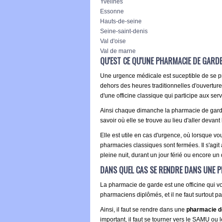
Yvelines
Essonne
Hauts-de-seine
Seine-saint-denis
Val d'oise
Val de marne
QU'EST CE QU'UNE PHARMACIE DE GARDE 
Une urgence médicale est suceptible de se pr
dehors des heures traditionnelles d'ouvertur
d'une officine classique qui participe aux ser
Ainsi chaque dimanche la pharmacie de garde 
savoir où elle se trouve au lieu d'aller devan
Elle est utile en cas d'urgence, où lorsque 
pharmacies classiques sont fermées. Il s'agit
pleine nuit, durant un jour férié ou encore u
DANS QUEL CAS SE RENDRE DANS UNE P
La pharmacie de garde est une officine qui v
pharmaciens diplômés, et il ne faut surtout 
Ainsi, il faut se rendre dans une
pharmacie d
important, il faut se tourner vers le SAMU o