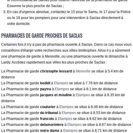
le commissariat de Saclas pour obtenir l'adresse de la pharmacie de garde
Essonne la plus proche de Saclas ;
En cas d'urgence absolue, contactez le 15 pour le Samu, le 17 pour la Police
ou le 18 pour les pompiers pour une intervention à Saclas directement à
votre domicile.
PHARMACIES DE GARDE PROCHES DE SACLAS
Certaines fois il n'y a pas de pharmacie ouverte à Saclas. Dans ce cas nous vous
conseillons d'élargir votre recherches aux villes limitrophes. Ainsi il y a sûrement
une pharmacie de garde à Mereville, ou une pharmacie ouverte le dimanche à
Lardy. Accédez rapidement aux villes les plus proches de Saclas :
La Pharmacie de garde
christophe lessard
à
Mereville
se situe à 5.4 km de
distance
La Pharmacie de garde
kedidi
à
Etampes
se situe à 7.76 km de distance
La Pharmacie de garde
paytra
à
Etampes
se situe à 8.1 km de distance
La Pharmacie de garde
jacques et mouline
à
Etampes
se situe à 8.35 km de
distance
La Pharmacie de garde
couturier
à
Etampes
se situe à 8.46 km de distance
La Pharmacie de garde
du tribunal
à
Etampes
se situe à 8.53 km de distance
La Pharmacie de garde
francois
à
Etampes
se situe à 8.62 km de distance
La Pharmacie de garde
delamoriniere
à
Etampes
se situe à 8.67 km de distance
La Pharmacie de garde
notre dame
à
Etampes
se situe à 8.71 km de distance