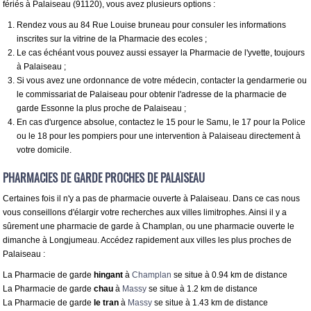
fériés à Palaiseau (91120), vous avez plusieurs options :
Rendez vous au 84 Rue Louise bruneau pour consuler les informations
inscrites sur la vitrine de la Pharmacie des ecoles ;
Le cas échéant vous pouvez aussi essayer la Pharmacie de l'yvette, toujours
à Palaiseau ;
Si vous avez une ordonnance de votre médecin, contacter la gendarmerie ou
le commissariat de Palaiseau pour obtenir l'adresse de la pharmacie de
garde Essonne la plus proche de Palaiseau ;
En cas d'urgence absolue, contactez le 15 pour le Samu, le 17 pour la Police
ou le 18 pour les pompiers pour une intervention à Palaiseau directement à
votre domicile.
PHARMACIES DE GARDE PROCHES DE PALAISEAU
Certaines fois il n'y a pas de pharmacie ouverte à Palaiseau. Dans ce cas nous
vous conseillons d'élargir votre recherches aux villes limitrophes. Ainsi il y a
sûrement une pharmacie de garde à Champlan, ou une pharmacie ouverte le
dimanche à Longjumeau. Accédez rapidement aux villes les plus proches de
Palaiseau :
La Pharmacie de garde
hingant
à
Champlan
se situe à 0.94 km de distance
La Pharmacie de garde
chau
à
Massy
se situe à 1.2 km de distance
La Pharmacie de garde
le tran
à
Massy
se situe à 1.43 km de distance