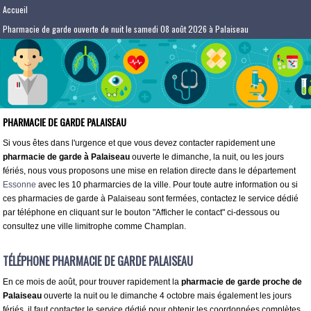
Accueil
Pharmacie de garde ouverte de nuit le samedi 08 août 2026 à Palaiseau
PHARMACIE DE GARDE PALAISEAU
Si vous êtes dans l'urgence et que vous devez contacter rapidement une
pharmacie de garde à Palaiseau
ouverte le dimanche, la nuit, ou les jours
fériés, nous vous proposons une mise en relation directe dans le département
Essonne
avec les 10 pharmarcies de la ville. Pour toute autre information ou si
ces pharmacies de garde à Palaiseau sont fermées, contactez le service dédié
par téléphone en cliquant sur le bouton "Afficher le contact" ci-dessous ou
consultez une ville limitrophe comme Champlan.
TÉLÉPHONE PHARMACIE DE GARDE PALAISEAU
En ce mois de août, pour trouver rapidement la
pharmacie de garde proche de
Palaiseau
ouverte la nuit ou le dimanche 4 octobre mais également les jours
fériés, il faut contacter le service dédié pour obtenir les coordonnées complètes.