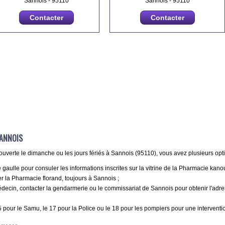
Sannois - 95110
Sannois - 95110
Contacter
Contacter
SANNOIS
uverte le dimanche ou les jours fériés à Sannois (95110), vous avez plusieurs opti
ulle pour consuler les informations inscrites sur la vitrine de la Pharmacie kano
 la Pharmacie florand, toujours à Sannois ;
ecin, contacter la gendarmerie ou le commissariat de Sannois pour obtenir l'adre
 pour le Samu, le 17 pour la Police ou le 18 pour les pompiers pour une interventi