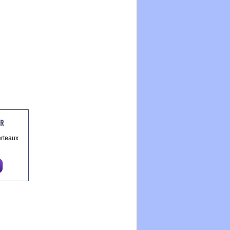
R
erteaux