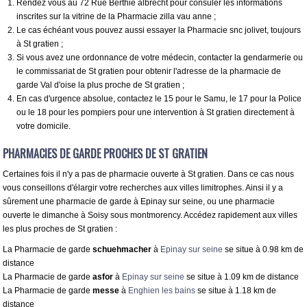
Rendez vous au 72 Rue Berthie albrecht pour consuler les informations
inscrites sur la vitrine de la Pharmacie zilla vau anne ;
Le cas échéant vous pouvez aussi essayer la Pharmacie snc jolivet, toujours
à St gratien ;
Si vous avez une ordonnance de votre médecin, contacter la gendarmerie ou
le commissariat de St gratien pour obtenir l'adresse de la pharmacie de
garde Val d'oise la plus proche de St gratien ;
En cas d'urgence absolue, contactez le 15 pour le Samu, le 17 pour la Police
ou le 18 pour les pompiers pour une intervention à St gratien directement à
votre domicile.
PHARMACIES DE GARDE PROCHES DE ST GRATIEN
Certaines fois il n'y a pas de pharmacie ouverte à St gratien. Dans ce cas nous
vous conseillons d'élargir votre recherches aux villes limitrophes. Ainsi il y a
sûrement une pharmacie de garde à Epinay sur seine, ou une pharmacie
ouverte le dimanche à Soisy sous montmorency. Accédez rapidement aux villes
les plus proches de St gratien :
La Pharmacie de garde
schuehmacher
à
Epinay sur seine
se situe à 0.98 km de
distance
La Pharmacie de garde
asfor
à
Epinay sur seine
se situe à 1.09 km de distance
La Pharmacie de garde
messe
à
Enghien les bains
se situe à 1.18 km de
distance