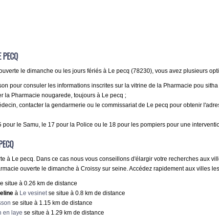
E PECQ
uverte le dimanche ou les jours fériés à Le pecq (78230), vous avez plusieurs opti
 pour consuler les informations inscrites sur la vitrine de la Pharmacie pou sitha 
r la Pharmacie nougarede, toujours à Le pecq ;
ecin, contacter la gendarmerie ou le commissariat de Le pecq pour obtenir l'adre
 pour le Samu, le 17 pour la Police ou le 18 pour les pompiers pour une interventi
PECQ
te à Le pecq. Dans ce cas nous vous conseillons d'élargir votre recherches aux ville
macie ouverte le dimanche à Croissy sur seine. Accédez rapidement aux villes les
e situe à 0.26 km de distance
eline
à
Le vesinet
se situe à 0.8 km de distance
sson
se situe à 1.15 km de distance
n en laye
se situe à 1.29 km de distance